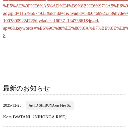
%E5%AE%9F%E6%A5%AD%E4%B9%8B%E6%97%A5%E6%9C%A
adgrpid=115796674933&dchild=1&hvadid=536046992535&hvdev
1003800922472&hydadcr=16037_13473661&jp-ad-
ap=0&keywords=%E6%9C%88%E5%88%8A%E7%BE%8E%E8%A
8
最新のお知らせ
2025-12-25
Art ID SHIBUYA on Fire St.
Kota IWATANI〈NIHONGA RISE〉